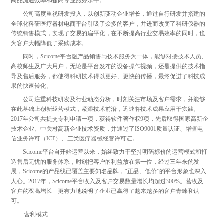
商品流通效率和提高专业服务水平。
公司高度重视研发投入，以创新驱动企业增长，通过自行研发并搭建的
全球化科研医疗器材电商平台引吸了众多的客户，并进而改变了科研仪器的
传统销售模式，实现了交易的扁平化，在不断提高行业交易效率的同时，也
为客户大幅降低了采购成本。
同时，Scicome平台融产品销售与技术服务为一体，能够对接技术人员、
高校师生及广大用户，无论是平台发布的设备操作视频，还是提供的技术指
导及售后服务，都使得科研技术得以更好、更快的传播，最终促进了科技成
果的快速转化。
公司注重科技研发及行业动态分析，时刻关注市场及客户需求，并能够
在此基础上创新经营模式，紧跟技术前沿，迅速将技术成果应用于实践。
2017年公司共提交专利申请一项，获得软件著作权9项，先后取得国家高新企
技术企业、中关村高新企业技术资质，并通过了ISO9001质量认证、增值电
信业务许可（ICP）、三类医疗器械经营许可证。
Scicome平台自开始运营以来，始终致力于坚持明码标价的运营模式和打
造售后无忧的服务体系，时刻把客户的利益放在第一位，经过三年来的发
展，Scicome的产品线已覆盖主要知名品牌，“正品、低价”的平台形象也深入
人心。2017年，Scicome平台收入及客户交易数量增长均超过300%。营收及
客户的双高增长，更有力地说明了企业已赢得了越来越多的客户青睐和认
可。
营利模式