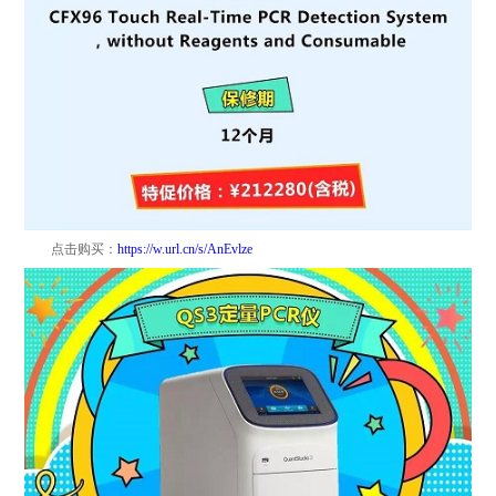
点击购买：
https://w.url.cn/s/AnEvlze