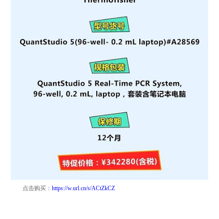
点击
购买：
https://w.url.cn/s/ACtZkCZ