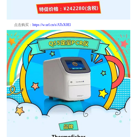
点击
购买：
https://w.url.cn/s/ATsX0El