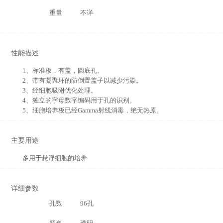
重量
不详
性能描述
1、标准板，有盖，圆底孔。
2、带有凝聚环的防倒置盖子以减少污染。
3、经细胞吸附优化处理。
4、独立的字母数字编码用于孔的识别。
5、细胞培养板已经Gamma射线消毒，绝无热原。
主要用途
多用于悬浮细胞的培养
详细参数
孔数
96孔