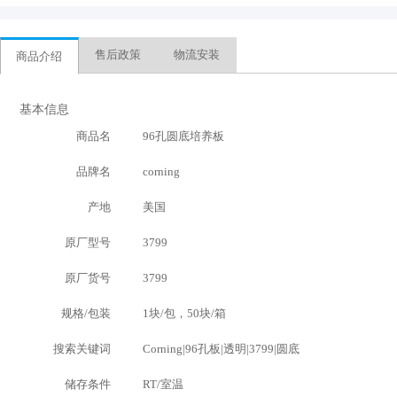
售后政策
物流安装
商品介绍
基本信息
商品名
96孔圆底培养板
品牌名
corning
产地
美国
原厂型号
3799
原厂货号
3799
规格/包装
1块/包，50块/箱
搜索关键词
Corning|96孔板|透明|3799|圆底
储存条件
RT/室温