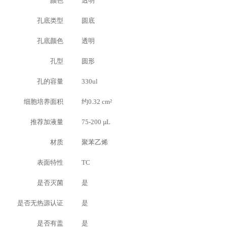
颜色
透明
孔底类型
圆底
孔底颜色
透明
孔型
圆形
孔的容量
330ul
细胞培养面积
约0.32 cm²
推荐加液量
75-200 µL
材质
聚苯乙烯
表面特性
TC
是否灭菌
是
是否无热源认证
是
是否有盖
是