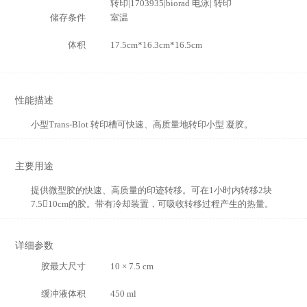
转印|1703935|biorad 电泳| 转印
储存条件
室温
体积
17.5cm*16.3cm*16.5cm
性能描述
小型Trans-Blot 转印槽可快速、高质量地转印小型 凝胶。
主要用途
提供微型胶的快速、高质量的印迹转移。可在1小时内转移2块
7.510cm的胶。带有冷却装置，可吸收转移过程产生的热量。
详细参数
胶最大尺寸
10 × 7.5 cm
缓冲液体积
450 ml