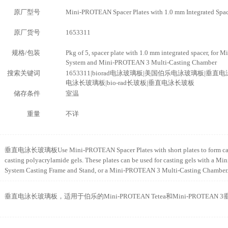
原厂型号
Mini-PROTEAN Spacer Plates with 1.0 mm Integrated Spac
原厂货号
1653311
规格/包装
Pkg of 5, spacer plate with 1.0 mm integrated spacer, for
System and Mini-PROTEAN 3 Multi-Casting Chamber
搜索关键词
1653311|biorad电泳玻璃板|美国伯乐电泳玻璃板|垂直电
电泳长玻璃板|bio-rad长玻板|垂直电泳长玻板
储存条件
室温
重量
不详
垂直电泳长玻璃板Use Mini-PROTEAN Spacer Plates with short plates to form cas
casting polyacrylamide gels. These plates can be used for casting gels with a 
System Casting Frame and Stand, or a Mini-PROTEAN 3 Multi-Casting Chamber
垂直电泳长玻璃板，适用于伯乐的Mini-PROTEAN Tetea和Mini-PROTEAN 