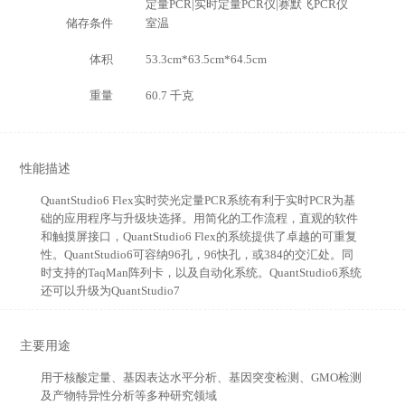
定量PCR|实时定量PCR仪|赛默飞PCR仪
储存条件
室温
体积
53.3cm*63.5cm*64.5cm
重量
60.7 千克
性能描述
QuantStudio6 Flex实时荧光定量PCR系统有利于实时PCR为基
础的应用程序与升级块选择。用简化的工作流程，直观的软件
和触摸屏接口，QuantStudio6 Flex的系统提供了卓越的可重复
性。QuantStudio6可容纳96孔，96快孔，或384的交汇处。同
时支持的TaqMan阵列卡，以及自动化系统。QuantStudio6系统
还可以升级为QuantStudio7
主要用途
用于核酸定量、基因表达水平分析、基因突变检测、GMO检测
及产物特异性分析等多种研究领域