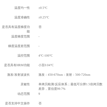
温度均一性
±0.5°C
温度准确性
±0.25°C
是否具有温度梯度功
否
能
温度梯度范围
-
梯度温度差范围
-
温控范围
4°C-100°C
是否具有HRM功能
小至0.04°C
激发/发射波波长
激发：450-670nm：发射：500-720nm
灵敏性
单拷贝检测/反应体系；最低可分辨1.5倍拷贝数
差异，置信度99.7%
动态范围
9
是否支持中文操作
否