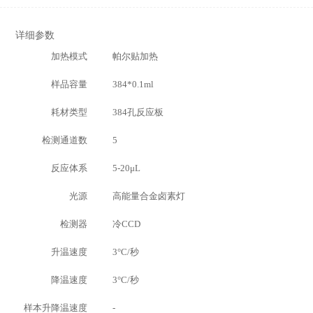
详细参数
加热模式
帕尔贴加热
样品容量
384*0.1ml
耗材类型
384孔反应板
检测通道数
5
反应体系
5-20μL
光源
高能量合金卤素灯
检测器
冷CCD
升温速度
3°C/秒
降温速度
3°C/秒
样本升降温速度
-