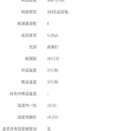
样品容量
384*0.1ml
耗材类型
384孔反应板
检测通道数
6
反应体系
5-20μL
光源
卤素灯
检测器
冷CCD
升温速度
3°C/秒
降温速度
3°C/秒
样本升降温速度
-
温度均一性
±0.5C
温度准确性
±0.25C
是否具有温度梯度功
无