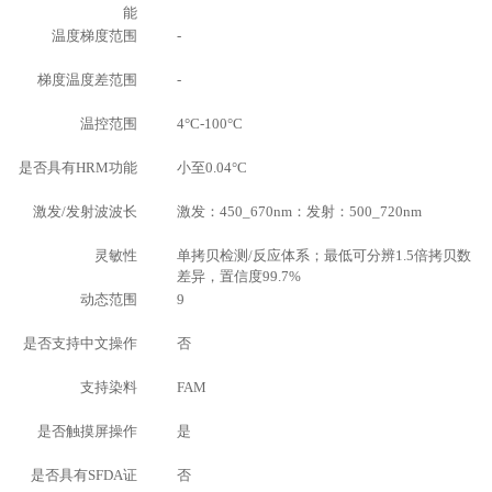
能
温度梯度范围
-
梯度温度差范围
-
温控范围
4°C-100°C
是否具有HRM功能
小至0.04°C
激发/发射波波长
激发：450_670nm：发射：500_720nm
灵敏性
单拷贝检测/反应体系；最低可分辨1.5倍拷贝数
差异，置信度99.7%
动态范围
9
是否支持中文操作
否
支持染料
FAM
是否触摸屏操作
是
是否具有SFDA证
否