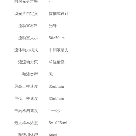
散射光分辨率
-
滤光片自定义
拔插式设计
流动室材料
光纤
流动室大小
50×50um
流体动力模式
非鞘液动力
液流动力泵
单注射泵
鞘液类型
无
最高上样速度
35ul/min
最低上样速度
35ul/min
最高检测速度
1千/秒
最大样本浓度
5x10E5/mL
鞘液桶体积
60ml