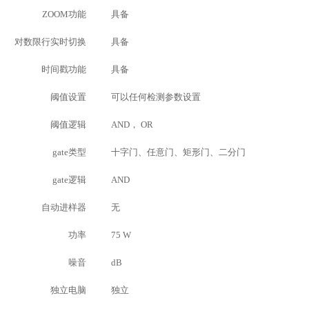
ZOOM功能
具备
对数限行实时切换
具备
时间戳功能
具备
阈值设置
可以任何检测参数设置
阈值逻辑
AND， OR
gate类型
十字门、任意门、矩形门、二分门
gate逻辑
AND
自动进样器
无
功率
75 W
噪音
dB
独立电脑
独立