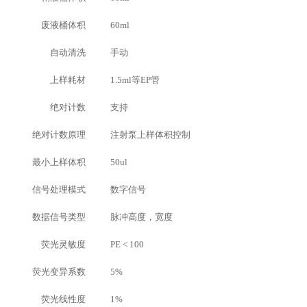
废液桶体积
60ml
自动清洗
手动
上样耗材
1.5ml等EP管
绝对计数
支持
绝对计数原理
注射泵上样体积控制
最小上样体积
50ul
信号处理模式
数字信号
数据信号类型
脉冲高度，宽度
荧光灵敏度
PE < 100
荧光变异系数
5%
荧光线性度
1%