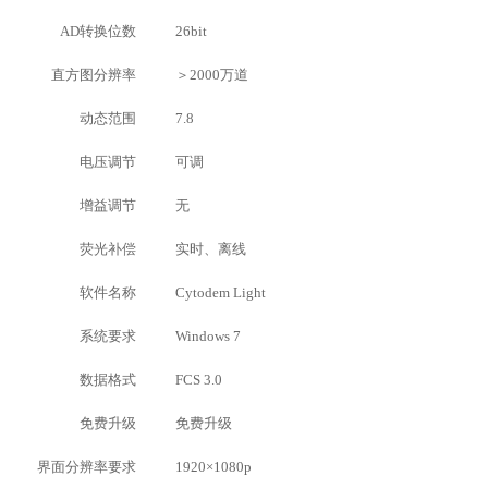
AD转换位数
26bit
直方图分辨率
＞2000万道
动态范围
7.8
电压调节
可调
增益调节
无
荧光补偿
实时、离线
软件名称
Cytodem Light
系统要求
Windows 7
数据格式
FCS 3.0
免费升级
免费升级
界面分辨率要求
1920×1080p