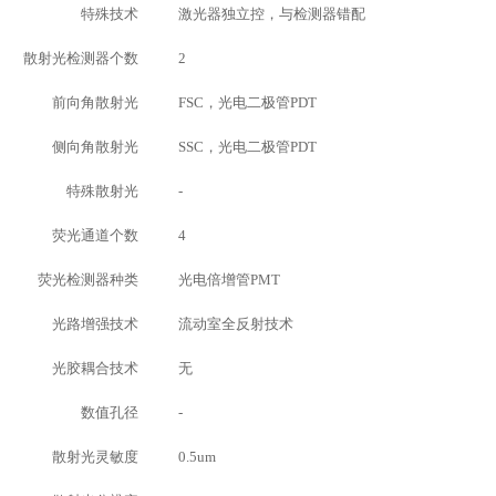
特殊技术
激光器独立控，与检测器错配
散射光检测器个数
2
前向角散射光
FSC，光电二极管PDT
侧向角散射光
SSC，光电二极管PDT
特殊散射光
-
荧光通道个数
4
荧光检测器种类
光电倍增管PMT
光路增强技术
流动室全反射技术
光胶耦合技术
无
数值孔径
-
散射光灵敏度
0.5um