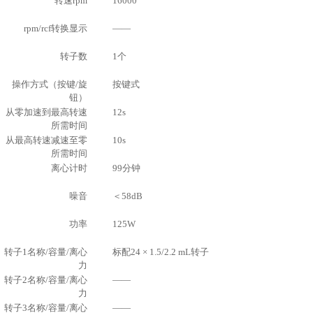
转速rpm
16000
rpm/rcf转换显示
——
转子数
1个
操作方式（按键/旋
按键式
钮）
从零加速到最高转速
12s
所需时间
从最高转速减速至零
10s
所需时间
离心计时
99分钟
噪音
＜58dB
功率
125W
转子1名称/容量/离心
标配24 × 1.5/2.2 mL转子
力
转子2名称/容量/离心
——
力
转子3名称/容量/离心
——