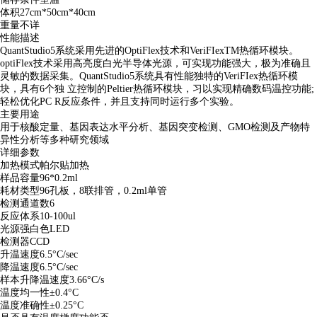
体积
27cm*50cm*40cm
重量
不详
性能描述
QuantStudio5系统采用先进的OptiFlex技术和VeriFIexTM热循环模块。
optiFlex技术采用高亮度白光半导体光源，可实现功能强大，极为准确且
灵敏的数据采集。QuantStudio5系统具有性能独特的VeriFIex热循环模
块，具有6个独 立控制的Peltier热循环模块，习以实现精确数码温控功能;
轻松优化PC R反应条件，并且支持同时运行多个实验。
主要用途
用于核酸定量、基因表达水平分析、基因突变检测、GMO检测及产物特
异性分析等多种研究领域
详细参数
加热模式
帕尔贴加热
样品容量
96*0.2ml
耗材类型
96孔板，8联排管，0.2ml单管
检测通道数
6
反应体系
10-100ul
光源
强白色LED
检测器
CCD
升温速度
6.5°C/sec
降温速度
6.5°C/sec
样本升降温速度
3.66°C/s
温度均一性
±0.4°C
温度准确性
±0.25°C