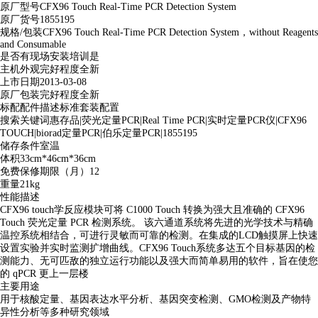
原厂型号
CFX96 Touch Real-Time PCR Detection System
原厂货号
1855195
规格/包装
CFX96 Touch Real-Time PCR Detection System，without Reagents
and Consumable
是否有现场安装培训
是
主机外观完好程度
全新
上市日期
2013-03-08
原厂包装完好程度
全新
标配配件描述
标准套装配置
搜索关键词
惠存品|荧光定量PCR|Real Time PCR|实时定量PCR仪|CFX96
TOUCH|biorad定量PCR|伯乐定量PCR|1855195
储存条件
室温
体积
33cm*46cm*36cm
免费保修期限（月）
12
重量
21kg
性能描述
CFX96 touch学反应模块可将 C1000 Touch 转换为强大且准确的 CFX96
Touch 荧光定量 PCR 检测系统。 该六通道系统将先进的光学技术与精确
温控系统相结合，可进行灵敏而可靠的检测。在集成的LCD触摸屏上快速
设置实验并实时监测扩增曲线。CFX96 Touch系统多达五个目标基因的检
测能力、无可匹敌的独立运行功能以及强大而简单易用的软件，旨在使您
的 qPCR 更上一层楼
主要用途
用于核酸定量、基因表达水平分析、基因突变检测、GMO检测及产物特
异性分析等多种研究领域